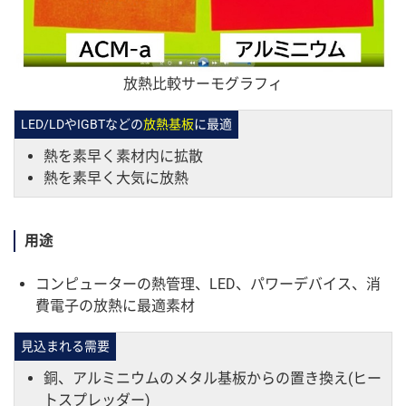
放熱比較サーモグラフィ
LED/LDやIGBTなどの
放熱基板
に最適
熱を素早く素材内に拡散
熱を素早く大気に放熱
用途
コンピューターの熱管理、LED、パワーデバイス、消
費電子の放熱に最適素材
見込まれる需要
銅、アルミニウムのメタル基板からの置き換え(ヒー
トスプレッダー)