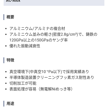
AC-Alox
概要
アルミニウム/アルミナの複合材
アルミニウム並みの軽さ(密度2.8g/cm³)で、鋳鉄の
120GPa以上の150GPaのヤング率
優れた振動減衰性
特徴
真空環境下(中真空10⁻¹Pa以下)で採用実績あり
半導体製造装置クリーニングフッ素ガス耐性あり
切削加工が可能
表面処理が容易（無電解Niめっき等）
用途