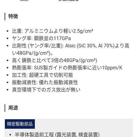
特徴
比重: アルミニウムより軽い2.5g/cm³
ヤング率: 鋼鉄並の117GPa
比剛性 (ヤング率/比重): Alsic (SiC 30%, Al 70%)より高
い48GPa/(g/cm³)。
高く鋳鉄と比べて3倍の48GPa/(g/cm³)
熱膨張率: SUS製ガイドの熱膨張率に近い10ppm/K
加工性: 超硬工具で切削可能
振動減衰性: 優れた振動減衰性
真空環境下でのガス放出が無い
用途
精密駆動部品
半導体製造前工程 (露光装置, 検査装置)