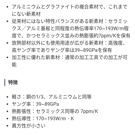
アルミニウムとグラファイトの複合素材で、これまで
にない新素材
従来材にはない特性バランスがある新素材：セラミッ
クス／アルミ基板と同程度の熱伝導率170~193W/m程
度で、かつセラミックス並みの熱膨張約7ppm/Kを保有
放熱部材以外にも使用用途が広がる新素材：高強度、
高ヤング率でありヤング率は39~89GPaを保有
加工性に優れた新素材：通常の加工工具での加工が可
能
特徴
軽さ：銅の1/3、アルミニウムと同等
ヤング率：39~89GPa
熱膨張性：セラミックス同等の 7ppm/K
熱伝導性：170~193W/m・K
異方性が小さい