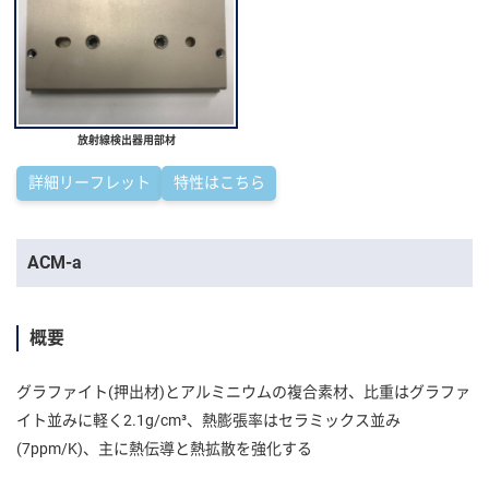
放射線検出器用部材
詳細リーフレット
特性はこちら
ACM-a
概要
グラファイト(押出材)とアルミニウムの複合素材、比重はグラファ
イト並みに軽く2.1g/cm³、熱膨張率はセラミックス並み
(7ppm/K)、主に熱伝導と熱拡散を強化する