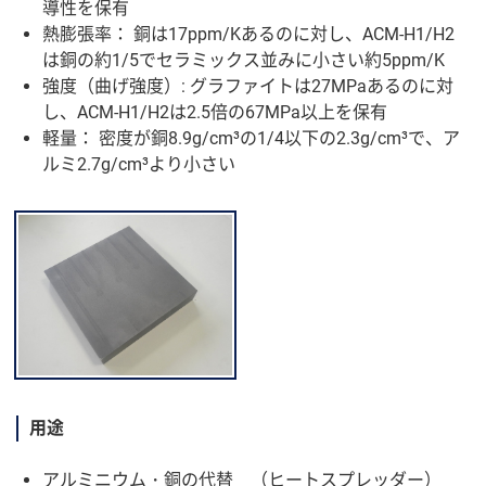
導性を保有
熱膨張率： 銅は17ppm/Kあるのに対し、ACM-H1/H2
は銅の約1/5でセラミックス並みに小さい約5ppm/K
強度（曲げ強度）: グラファイトは27MPaあるのに対
し、ACM-H1/H2は2.5倍の67MPa以上を保有
軽量： 密度が銅8.9g/cm³の1/4以下の2.3g/cm³で、ア
ルミ2.7g/cm³より小さい
用途
アルミニウム・銅の代替 （ヒートスプレッダー）