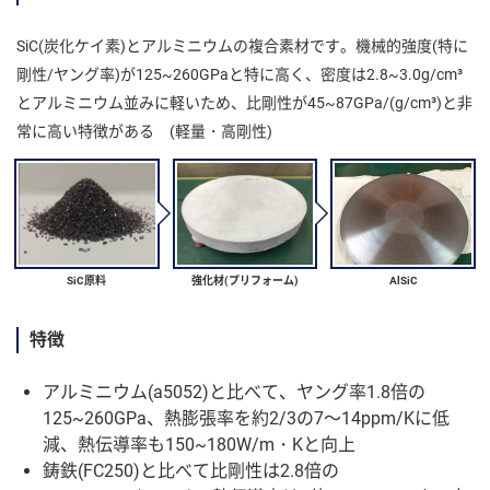
ン
SiC(炭化ケイ素)とアルミニウムの複合素材です。機械的強度(特に
ツ
へ
剛性/ヤング率)が125~260GPaと特に高く、密度は2.8~3.0g/cm³
とアルミニウム並みに軽いため、比剛性が45~87GPa/(g/cm³)と非
常に高い特徴がある (軽量・高剛性)
SiC原料
強化材(プリフォーム)
AlSiC
特徴
アルミニウム(a5052)と比べて、ヤング率1.8倍の
125~260GPa、熱膨張率を約2/3の7～14ppm/Kに低
減、熱伝導率も150~180W/m・Kと向上
鋳鉄(FC250)と比べて比剛性は2.8倍の