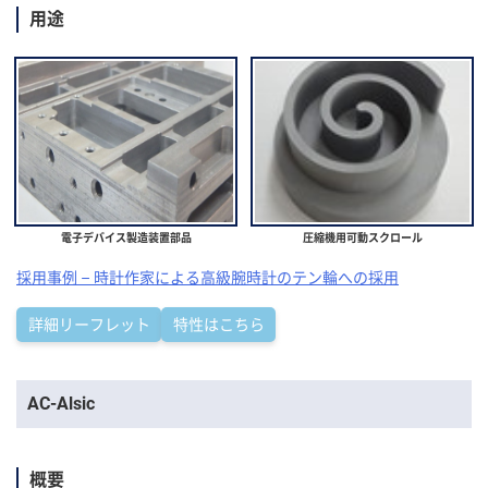
用途
電子デバイス製造装置部品
圧縮機用可動スクロール
採用事例 – 時計作家による高級腕時計のテン輪への採用
詳細リーフレット
特性はこちら
AC-Alsic
コ
ン
概要
テ