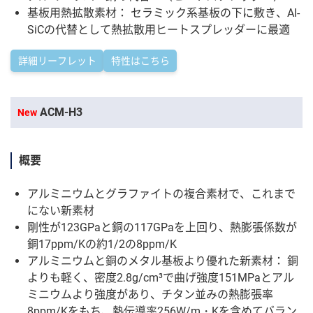
基板用熱拡散素材： セラミック系基板の下に敷き、Al-
SiCの代替として熱拡散用ヒートスプレッダーに最適
詳細リーフレット
特性はこちら
ACM-H3
New
概要
アルミニウムとグラファイトの複合素材で、これまで
にない新素材
剛性が123GPaと銅の117GPaを上回り、熱膨張係数が
銅17ppm/Kの約1/2の8ppm/K
アルミニウムと銅のメタル基板より優れた新素材： 銅
よりも軽く、密度2.8g/cm³で曲げ強度151MPaとアル
ミニウムより強度があり、チタン並みの熱膨張率
8ppm/Kをもち、熱伝導率256W/m・Kを含めてバラン