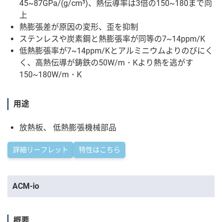
45~87GPa/(g/cm³)、熱伝導率は3倍の150~180まで向
上
熱膨張差が原因の変形、歪を抑制
ステンレスや炭素鋼と熱膨張率が同等の7~14ppm/K
低熱膨張率が7~14ppm/Kとアルミニウムよりのびにく
く、高熱伝導が鋳鉄の50W/m・Kより熱を逃がす
150~180W/m・K
用途
放熱板、 低熱膨張機械部品
詳細リーフレット
特性はこちら
ACM-io
概要