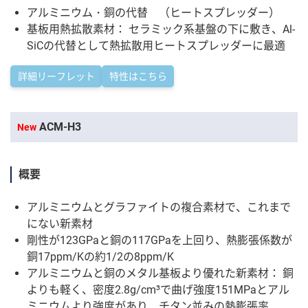
アルミニウム・銅の代替 （ヒートスプレッダー）
基板用熱拡散素材： セラミック系基盤の下に敷き、Al-
SiCの代替として熱拡散用ヒートスプレッダーに最適
詳細リーフレット
特性はこちら
ACM-H3
New
概要
アルミニウムとグラファイトの複合素材で、これまで
にない新素材
剛性が123GPaと銅の117GPaを上回り、熱膨張係数が
銅17ppm/Kの約1/2の8ppm/K
アルミニウムと銅のメタル基板より優れた新素材： 銅
よりも軽く、密度2.8g/cm³で曲げ強度151MPaとアル
ミニウムより強度があり、チタン並みの熱膨張率