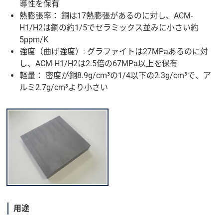
導性を保有
熱膨張率： 銅は17熱膨張があるのに対し、ACM-
H1/H2は銅の約1/5でセラミックス並みに小さい約
5ppm/K
強度（曲げ強度）: グラファイトは27MPaあるのに対
し、ACM-H1/H2は2.5倍の67MPa以上を保有
軽量： 密度が銅8.9g/cm³の1/4以下の2.3g/cm³で、ア
ルミ2.7g/cm³より小さい
用途