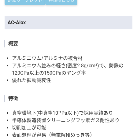
詳細リーフレット
特性はこちら
AC-Alox
概要
アルミニウム/アルミナの複合材
アルミニウム並みの軽さ(密度2.8g/cm³)で、鋳鉄の
120GPa以上の150GPaのヤング率
優れた振動減衰性
特徴
真空環境下(中真空10⁻¹Pa以下)で採用実績あり
半導体製造装置クリーニングフッ素ガス耐性あり
切削加工が可能
表面処理が容易（無電解Niめっき等）