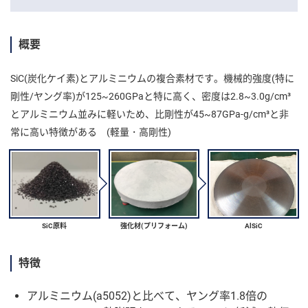
テ
ン
概要
ツ
へ
SiC(炭化ケイ素)とアルミニウムの複合素材です。機械的強度(特に
剛性/ヤング率)が125~260GPaと特に高く、密度は2.8~3.0g/cm³
とアルミニウム並みに軽いため、比剛性が45~87GPa-g/cm³と非
常に高い特徴がある (軽量・高剛性)
SiC原料
強化材(プリフォーム)
AlSiC
特徴
アルミニウム(a5052)と比べて、ヤング率1.8倍の