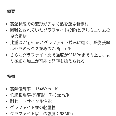
概要
高温状態での変形が少なく熱を運ぶ新素材
困難とされていたグラファイト(CIP)とアルミニウムの
複合素材
比重は2.1g/cm³とグラファイト並みに軽く、熱膨張率
はセラミックス並みの7~8ppm/K
さらにグラファイト比で強度が93MPaまで向上し、よ
り微細な加工が可能で発塵も抑えられる
特徴
高熱伝導率：164W/m・K
低線膨張率/熱変形：7~8ppm/K
耐ヒートサイクル性能
グラファイト並の軽量性
グラファイト以上の強度：93MPa