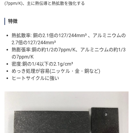
(7ppm/K)、主に熱伝導と熱拡散を強化する
特徴
熱拡散率: 銅の2.1倍の127/244mm³ 、アルミニウムの
2.7倍の127/244mm³
熱膨張率:銅の約1/2の7ppm/K、アルミニウムの約1/3
の7ppm/K
密度:銅の1/4以下の2.1g/cm³
めっき処理が容易(ニッケル・金・銅など)
ヒートサイクルに強い