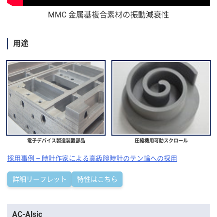
MMC 金属基複合素材の振動減衰性
用途
電子デバイス製造装置部品
圧縮機用可動スクロール
採用事例 – 時計作家による高級腕時計のテン輪への採用
詳細リーフレット
特性はこちら
コ
AC-Alsic
ン