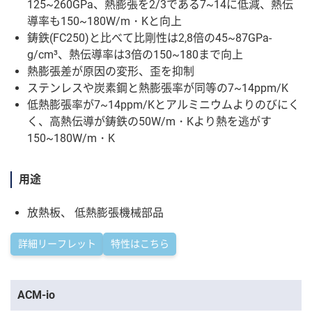
125~260GPa、熱膨張を2/3である7~14に低減、熱伝
導率も150~180W/m・Kと向上
鋳鉄(FC250)と比べて比剛性は2,8倍の45~87GPa-
g/cm³、熱伝導率は3倍の150~180まで向上
熱膨張差が原因の変形、歪を抑制
ステンレスや炭素鋼と熱膨張率が同等の7~14ppm/K
低熱膨張率が7~14ppm/Kとアルミニウムよりのびにく
く、高熱伝導が鋳鉄の50W/m・Kより熱を逃がす
150~180W/m・K
用途
放熱板、 低熱膨張機械部品
詳細リーフレット
特性はこちら
ACM-io