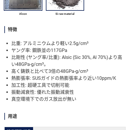
Alcon
Si raw material
特徴
比重: アルミニウムより軽い2.5g/cm³
ヤング率: 鋼鉄並の117GPa
比剛性 (ヤング率/比重): Alsic (Sic 30%, Al 70%)より高
い48GPa-g/cm³。
高く鋳鉄と比べて3倍の48GPa-g/cm³
熱膨張率: SUSガイドの熱膨張率より近い10ppm/K
加工性: 超硬工具で切削可能
振動減衰性: 優れた振動減衰性
真空環境下でのガス放出が無い
用途