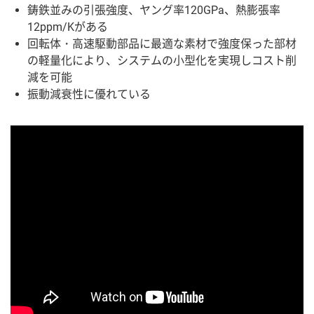
鋳鉄並みの引張強度、ヤング率120GPa、熱膨張率
12ppm/Kがある
回転体・高速駆動部品に最適な素材で強度保った部材
の軽量化により、システムの小型化を実現しコスト削
減を可能
振動減衰性に優れている