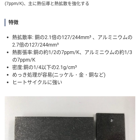
(7ppm/K)、主に熱伝導と熱拡散を強化する
特徴
熱拡散率: 銅の2.1倍の127/244mm³ 、アルミニウムの
2.7倍の127/244mm³
熱膨張率:銅の約1/2の7ppm/K、アルミニウムの約1/3
の7ppm/K
密度:銅の1/4以下の2.1g/cm³
めっき処理が容易(ニッケル・金・銅など)
ヒートサイクルに強い