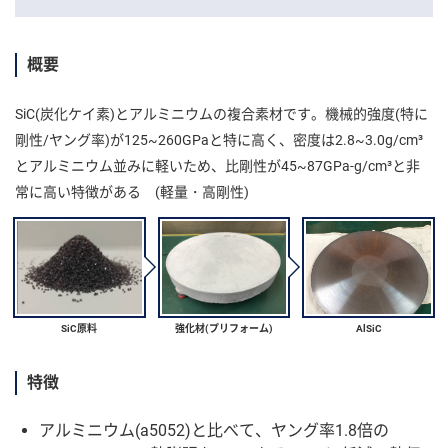
テ
ン
概要
ツ
へ
SiC(炭化ケイ素)とアルミニウムの複合素材です。機械的強度(特に
剛性/ヤング率)が125~260GPaと特に高く、密度は2.8~3.0g/cm³
とアルミニウム並みに軽いため、比剛性が45~87GPa-g/cm³と非
常に高い特徴がある (軽量・高剛性)
SiC原料
強化材(プリフォーム)
AlSiC
特徴
アルミニウム(a5052)と比べて、ヤング率1.8倍の