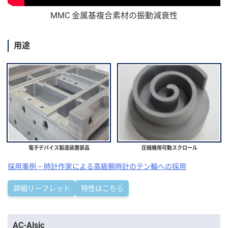
MMC 金属基複合素材の振動減衰性
用途
電子デバイス製造装置部品
圧縮機用可動スクロール
採用事例 – 時計作家による高級腕時計のテン輪への採用
詳細リーフレット
特性はこちら
コ
AC-Alsic
ン