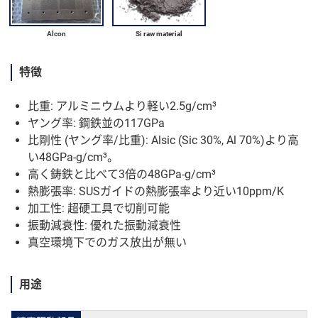
Alcon
Si raw material
特徴
比重: アルミニウムより軽い2.5g/cm³
ヤング率: 鋼鉄並の117GPa
比剛性 (ヤング率/比重): Alsic (Sic 30%, Al 70%)より高
い48GPa-g/cm³。
高く鋳鉄と比べて3倍の48GPa-g/cm³
熱膨張率: SUSガイドの熱膨張率より近い10ppm/K
加工性: 超硬工具で切削可能
振動減衰性: 優れた振動減衰性
真空環境下でのガス放出が無い
用途