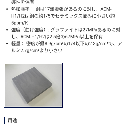
導性を保有
熱膨張率： 銅は17熱膨張があるのに対し、ACM-
H1/H2は銅の約1/5でセラミックス並みに小さい約
5ppm/K
強度（曲げ強度）: グラファイトは27MPaあるのに対
し、ACM-H1/H2は2.5倍の67MPa以上を保有
軽量： 密度が銅8.9g/cm³の1/4以下の2.3g/cm³で、ア
ルミ2.7g/cm³より小さい
用途