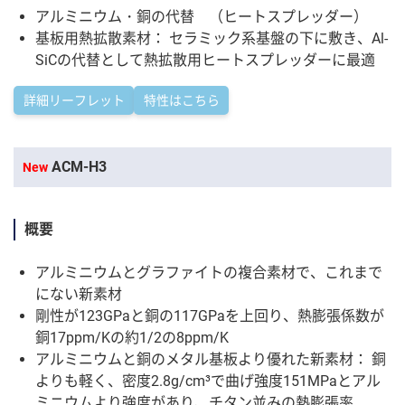
アルミニウム・銅の代替 （ヒートスプレッダー）
基板用熱拡散素材： セラミック系基盤の下に敷き、Al-
SiCの代替として熱拡散用ヒートスプレッダーに最適
詳細リーフレット
特性はこちら
ACM-H3
New
概要
アルミニウムとグラファイトの複合素材で、これまで
にない新素材
剛性が123GPaと銅の117GPaを上回り、熱膨張係数が
銅17ppm/Kの約1/2の8ppm/K
アルミニウムと銅のメタル基板より優れた新素材： 銅
よりも軽く、密度2.8g/cm³で曲げ強度151MPaとアル
ミニウムより強度があり、チタン並みの熱膨張率