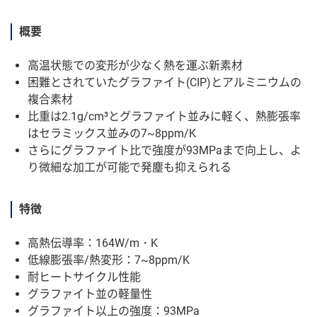
概要
高温状態での変形が少なく熱を運ぶ新素材
困難とされていたグラファイト(CIP)とアルミニウムの
複合素材
比重は2.1g/cm³とグラファイト並みに軽く、熱膨張率
はセラミックス並みの7~8ppm/K
さらにグラファイト比で強度が93MPaまで向上し、よ
り微細な加工が可能で発塵も抑えられる
特徴
高熱伝導率：164W/m・K
低線膨張率/熱変形：7~8ppm/K
耐ヒートサイクル性能
グラファイト並の軽量性
グラファイト以上の強度：93MPa