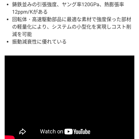
鋳鉄並みの引張強度、ヤング率120GPa、熱膨張率
12ppm/Kがある
回転体・高速駆動部品に最適な素材で強度保った部材
の軽量化により、システムの小型化を実現しコスト削
減を可能
振動減衰性に優れている