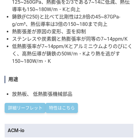
125~260GPa、熱膨張を2/3である7~14に低減、熱伝
導率も150~180W/m・Kと向上
鋳鉄(FC250)と比べて比剛性は2,8倍の45~87GPa-
g/cm³、熱伝導率は3倍の150~180まで向上
熱膨張差が原因の変形、歪を抑制
ステンレスや炭素鋼と熱膨張率が同等の7~14ppm/K
低熱膨張率が7~14ppm/Kとアルミニウムよりのびにく
く、高熱伝導が鋳鉄の50W/m・Kより熱を逃がす
150~180W/m・K
用途
放熱板、 低熱膨張機械部品
詳細リーフレット
特性はこちら
ACM-io