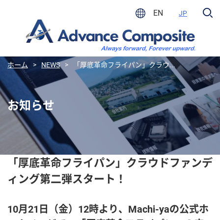
EN
JP
ホーム
>
NEWS
>
「厚底革命フライパン」クラウ...
お知らせ
「厚底革命フライパン」クラウドファンデ
ィング第二弾スタート！
10月21日（金）12時より、Machi-yaの公式ホ