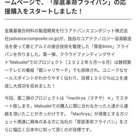
ームページで、「厚底革命フライパン」の応
援購入をスタートしました！
金属基複合材料の製造開発を行うアドバンスコンポジット株式会
社(advance-composite.co.jp)が、独自のコアテクノロジー溶湯鍛造
法を使って鉄とアルミの接合技術を駆使した「厚底8mm」フライ
パンを作りました。第一弾、クラウドファンディングサイ
ト“Makuake”でのプロジェクト（２０２２年５月～８月）は静岡第
一テレビの番組「銀シャリサーチ」でも放映され、ユニークなセ
ールスポイントがわかりやすく伝わり、目標１０００％以上を達
成し大成功を収めました！
今回、第二弾のプロジェクトは「machi-ya（マチヤ）＊」でスタ
ート致します。Makuakeでの購入に間に合わなかった人達から連
絡を頂いたことがきっかけです。「Machi-ya」が得意とするガジ
ェット関連に興味のある方に当社の「厚底革命フライパン」をさ
らに幅広く日本中に知って頂くのが目標です。