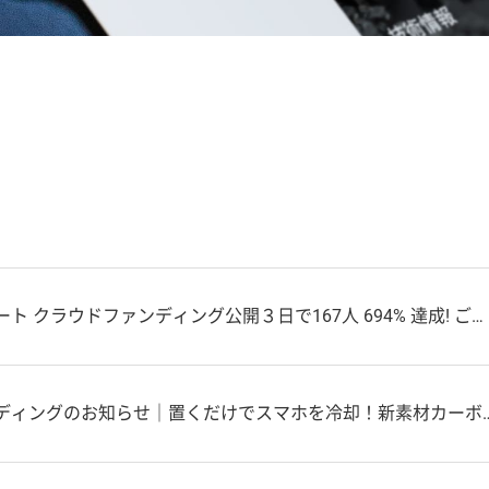
クラウドファンディング公開３日で167人 694% 達成! ご報告とご支援へのお礼
のお知らせ｜置くだけでスマホを冷却！新素材カーボン-アルミ使用！バッテリー劣化を防ぐ！