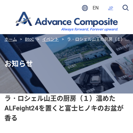
EN
JP
ホーム
>
BtoC
>
イベント
>
ラ・ロシェル山王の厨房（１）...
お知らせ
ラ・ロシェル山王の厨房（１）温めた
ALFeight24を置くと富士ヒノキのお盆が
香る