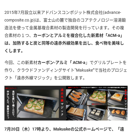
2015年7月設立以来アドバンスコンポジット株式会社(advance-
composite.co.jp)は、富士山の麓で独自のコアテクノロジー溶湯鍛
造法を使って金属基複合素材の製造開発を行っています。その複
合素材の１つ、
カーボンとアルミを複合化した新素材「ACM-a」
は、加熱すると炭と同等の遠赤外線効果を出し、食べ物を美味し
くします。
今回、この新素材
カーボン-アルミ「 ACM-a
」でグリルプレートを
作り、クラウドファンディングサイト“Makuake”で当社のプロジェ
クト「遠赤外線マジック」を公開致します。
7
月20日（木）17時より、Makuakeの公式ホームページで、「遠