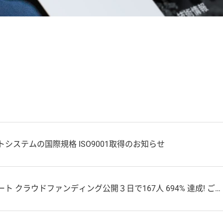
システムの国際規格 ISO9001取得のお知らせ
クラウドファンディング公開３日で167人 694% 達成! ご報告とご支援へのお礼