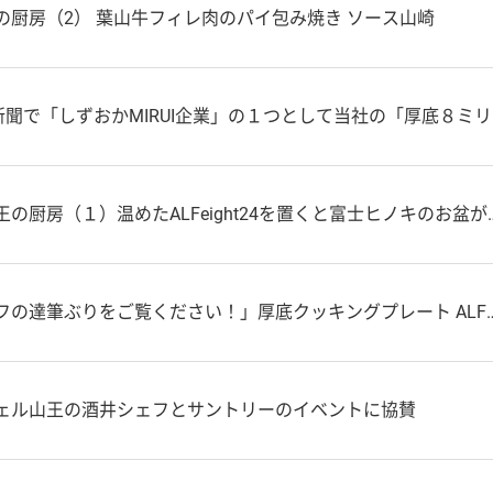
の厨房（2） 葉山牛フィレ肉のパイ包み焼き ソース山崎
「しずおかMIRUI企業」の１つとして当社の「厚底８ミリフライパン」が紹介されました
の厨房（１）温めたALFeight24を置くと富士ヒノキのお盆が香る
ご覧ください！」厚底クッキングプレート ALFeight24 が ラ・ロシェル山王でのサントリーイベントで活躍！
ェル山王の酒井シェフとサントリーのイベントに協賛